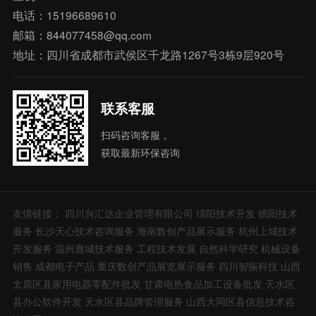
电话：15196689610
邮箱：844077458@qq.com
地址：四川省成都市武侯区千龙路1267号3栋9层920号
联系客服
扫码咨询客服，
获取最新环保咨询
友情链接：
四川兴汇达企业管理有限公司
绵阳技术开发
德阳技术
服务
长沙天心技术咨询服务
海南数创产品展示服务
杭州上城技术
开发服务
温州鹿城技术服务
工程技术发展
自然科学研究
机械设备
销售
成都电子产品
重庆数创产品展览展示服务
四川智振科技
山西
太原区县家用电器零配件批发
甘肃电热食品加工设备批发
天水区
县办公软件开发
天水区县品牌管理服务
山西大同区县信息技术咨