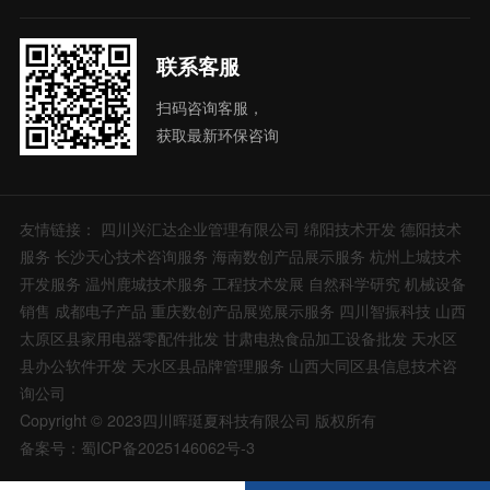
联系客服
扫码咨询客服，
获取最新环保咨询
友情链接：
四川兴汇达企业管理有限公司
绵阳技术开发
德阳技术
服务
长沙天心技术咨询服务
海南数创产品展示服务
杭州上城技术
开发服务
温州鹿城技术服务
工程技术发展
自然科学研究
机械设备
销售
成都电子产品
重庆数创产品展览展示服务
四川智振科技
山西
太原区县家用电器零配件批发
甘肃电热食品加工设备批发
天水区
县办公软件开发
天水区县品牌管理服务
山西大同区县信息技术咨
询公司
Copyright © 2023四川晖珽夏科技有限公司 版权所有
备案号：蜀ICP备2025146062号-3